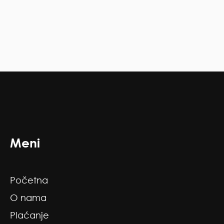
Meni
Početna
O nama
Plaćanje