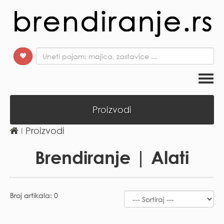
Togg
navi
Proizvodi
ǀ
Proizvodi
Brendiranje | Alati
Broj artikala: 0