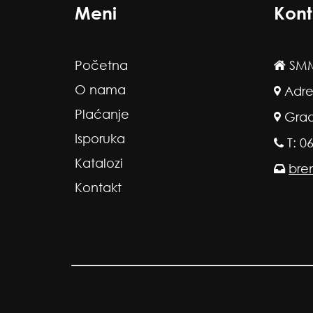
Meni
Kont
Početna
SMM
O nama
Adre
Plaćanje
Grad
Isporuka
T: 0
Katalozi
bre
Kontakt