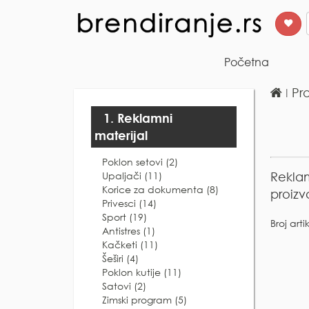
Početna
ǀ
Pr
1. Reklamni
materijal
Poklon setovi (2)
Upaljači (11)
Reklam
Korice za dokumenta (8)
proizv
Privesci (14)
Sport (19)
Broj arti
Antistres (1)
Kačketi (11)
Šeširi (4)
Poklon kutije (11)
Satovi (2)
Zimski program (5)