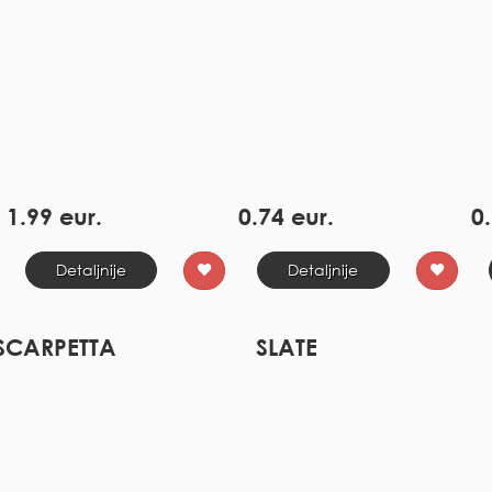
1.99 eur.
0.74 eur.
0.
Detaljnije
Detaljnije
SCARPETTA
SLATE