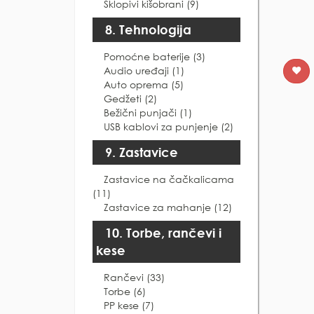
Sklopivi kišobrani (9)
8. Tehnologija
Pomoćne baterije (3)
Audio uređaji (1)
Auto oprema (5)
Gedžeti (2)
Bežični punjači (1)
USB kablovi za punjenje (2)
9. Zastavice
Zastavice na čačkalicama
(11)
Zastavice za mahanje (12)
10. Torbe, rančevi i
kese
Rančevi (33)
Torbe (6)
PP kese (7)