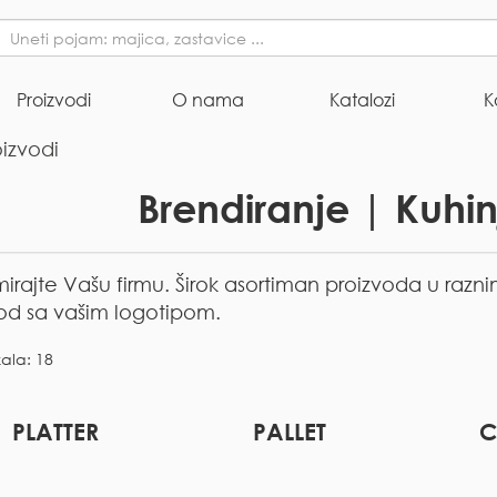
Proizvodi
O nama
Katalozi
K
oizvodi
Brendiranje | Kuhinj
irajte Vašu firmu. Širok asortiman proizvoda u razn
od sa vašim logotipom.
kala: 18
PLATTER
PALLET
C