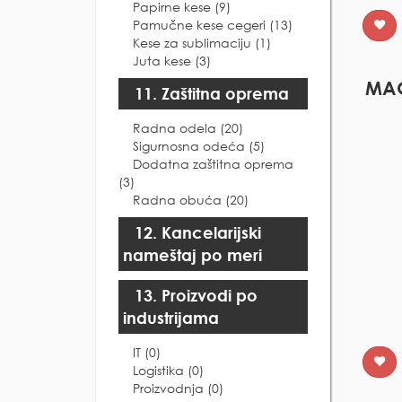
Papirne kese (9)
Pamučne kese cegeri (13)
Kese za sublimaciju (1)
Juta kese (3)
MA
11. Zaštitna oprema
Radna odela (20)
Sigurnosna odeća (5)
Dodatna zaštitna oprema
(3)
Radna obuća (20)
12. Kancelarijski
nameštaj po meri
13. Proizvodi po
industrijama
IT (0)
Logistika (0)
Proizvodnja (0)