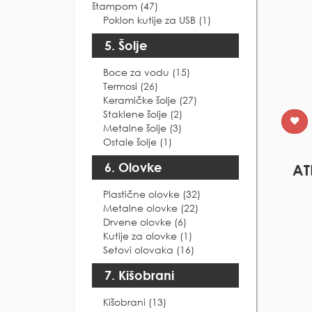
štampom (47)
Poklon kutije za USB (1)
5. Šolje
Boce za vodu (15)
Termosi (26)
Keramičke šolje (27)
Staklene šolje (2)
Metalne šolje (3)
Ostale šolje (1)
6. Olovke
AT
Plastične olovke (32)
Metalne olovke (22)
Drvene olovke (6)
Kutije za olovke (1)
Setovi olovaka (16)
7. Kišobrani
Kišobrani (13)