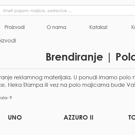
Proizvodi
O nama
Katalozi
K
oizvodi
Brendiranje | Pol
ranje reklamnog materijala. U ponudi imamo polo m
ke. Neka štampa ili vez na polo majicama bude Vaš
kala: 9
UNO
AZZURO II
T