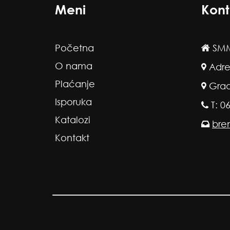
Meni
Kont
Početna
SMM
O nama
Adre
Plaćanje
Grad
Isporuka
T: 0
Katalozi
bre
Kontakt