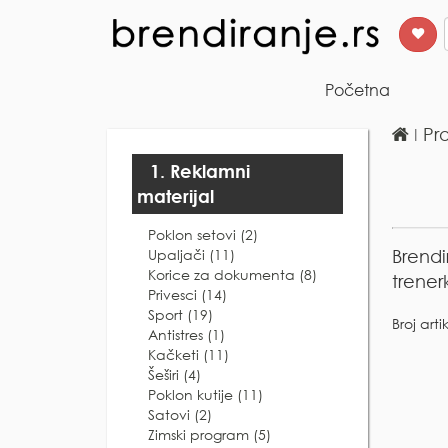
Početna
ǀ
Pr
1. Reklamni
materijal
Poklon setovi (2)
Upaljači (11)
Brendi
Korice za dokumenta (8)
trener
Privesci (14)
Sport (19)
Broj arti
Antistres (1)
Kačketi (11)
Šeširi (4)
Poklon kutije (11)
Satovi (2)
Zimski program (5)