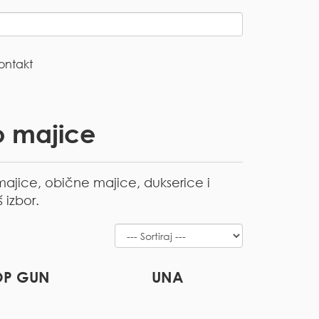
ontakt
o majice
ajice, obične majice, dukserice i
 izbor.
OP GUN
UNA