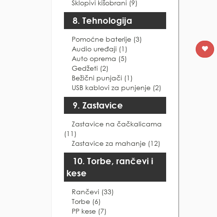
Sklopivi kišobrani (9)
8. Tehnologija
Pomoćne baterije (3)
Audio uređaji (1)
Auto oprema (5)
Gedžeti (2)
Bežični punjači (1)
USB kablovi za punjenje (2)
9. Zastavice
Zastavice na čačkalicama
(11)
Zastavice za mahanje (12)
10. Torbe, rančevi i
kese
Rančevi (33)
Torbe (6)
PP kese (7)