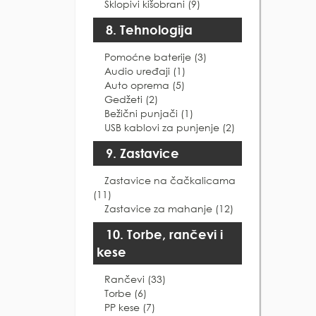
Sklopivi kišobrani (9)
8. Tehnologija
Pomoćne baterije (3)
Audio uređaji (1)
Auto oprema (5)
Gedžeti (2)
Bežični punjači (1)
USB kablovi za punjenje (2)
9. Zastavice
Zastavice na čačkalicama
(11)
Zastavice za mahanje (12)
10. Torbe, rančevi i
kese
Rančevi (33)
Torbe (6)
PP kese (7)