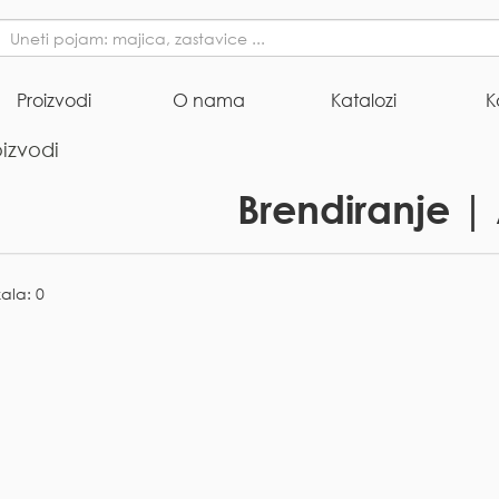
Proizvodi
O nama
Katalozi
K
oizvodi
Brendiranje | 
kala: 0