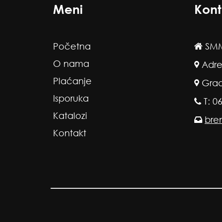
Meni
Kont
Početna
SMM
O nama
Adre
Plaćanje
Grad
Isporuka
T: 0
Katalozi
bre
Kontakt