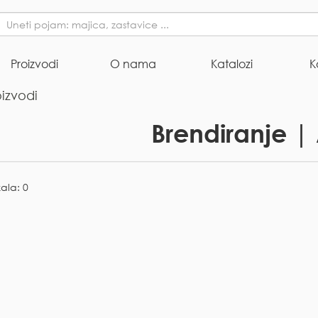
Proizvodi
O nama
Katalozi
K
oizvodi
Brendiranje | 
kala: 0