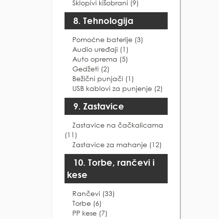
Sklopivi kišobrani (9)
8. Tehnologija
Pomoćne baterije (3)
Audio uređaji (1)
Auto oprema (5)
Gedžeti (2)
Bežični punjači (1)
USB kablovi za punjenje (2)
9. Zastavice
Zastavice na čačkalicama
(11)
Zastavice za mahanje (12)
10. Torbe, rančevi i
kese
Rančevi (33)
Torbe (6)
PP kese (7)