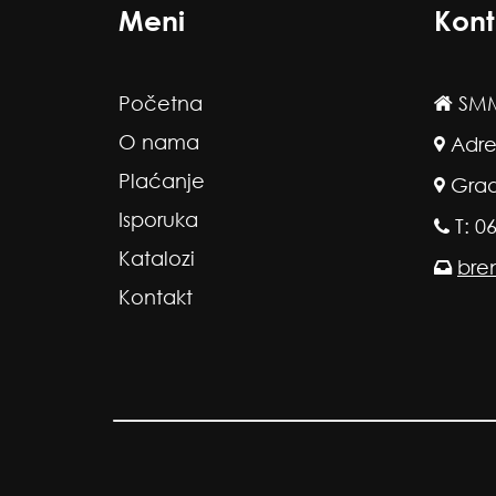
Meni
Kont
Početna
SMM
O nama
Adre
Plaćanje
Grad
Isporuka
T: 0
Katalozi
bre
Kontakt