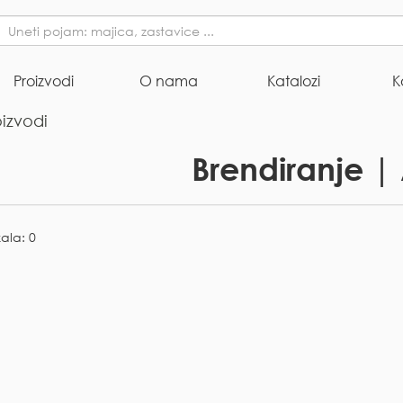
Proizvodi
O nama
Katalozi
K
oizvodi
Brendiranje | 
kala: 0