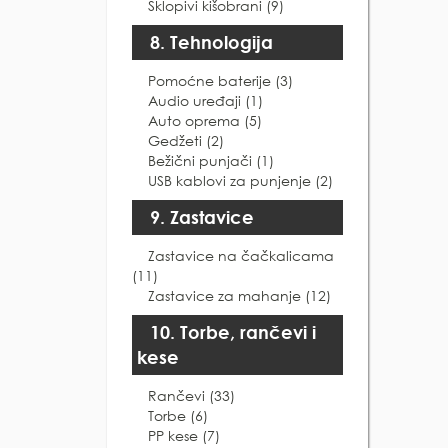
Sklopivi kišobrani (9)
8. Tehnologija
Pomoćne baterije (3)
Audio uređaji (1)
Auto oprema (5)
Gedžeti (2)
Bežični punjači (1)
USB kablovi za punjenje (2)
9. Zastavice
Zastavice na čačkalicama
(11)
Zastavice za mahanje (12)
10. Torbe, rančevi i
kese
Rančevi (33)
Torbe (6)
PP kese (7)