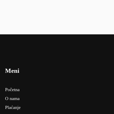
Meni
Početna
O nama
Plaćanje