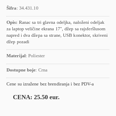
Šifra
: 34.431.10
Opis:
Ranac sa tri glavna odeljka, naloženi odeljak
za laptop veličine ekrana 17", džep sa rajsferšlusom
napred i dva džepa sa strane, USB konektor, skriveni
džep pozadi
Materijal
: Poliester
Dostupne boje
: Crna
Cene su izražene bez brendiranja i bez PDV-a
CENA: 25.50 eur.