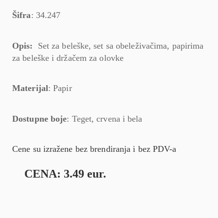
Šifra
: 34.247
Opis:
Set za beleške, set sa obeleživačima, papirima
za beleške i držačem za olovke
Materijal
: Papir
Dostupne boje
: Teget, crvena i bela
Cene su izražene bez brendiranja i bez PDV-a
CENA: 3.49 eur.