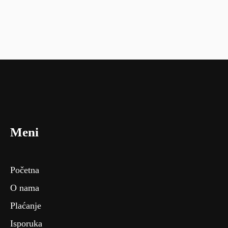
Meni
Početna
O nama
Plaćanje
Isporuka