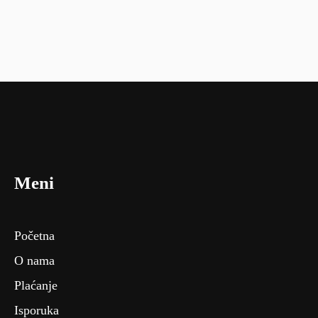
Meni
Početna
O nama
Plaćanje
Isporuka