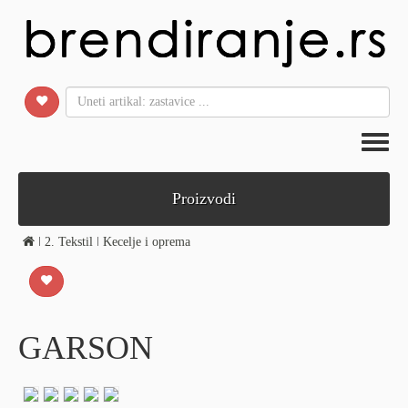
Toggl
naviga
Proizvodi
ǀ
2. Tekstil
ǀ
Kecelje i oprema
GARSON