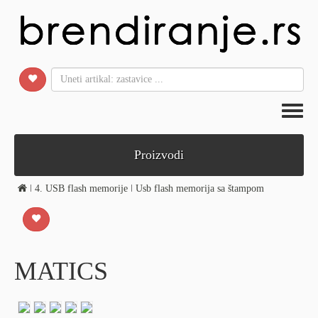
Toggl
naviga
Proizvodi
ǀ
4. USB flash memorije
ǀ
Usb flash memorija sa štampom
MATICS