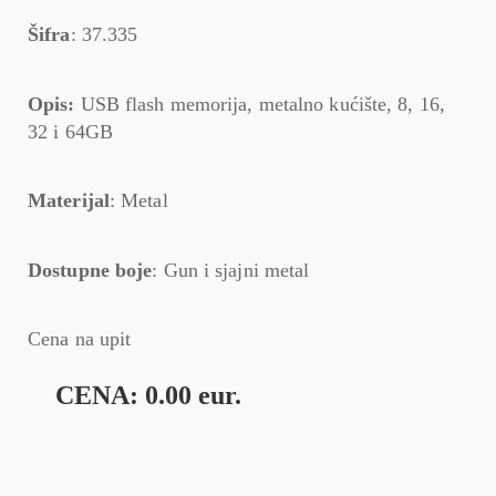
Šifra
: 37.335
Opis:
USB flash memorija, metalno kućište, 8, 16,
32 i 64GB
Materijal
: Metal
Dostupne boje
: Gun i sjajni metal
Cena na upit
CENA: 0.00 eur.