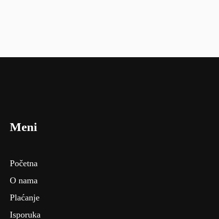
Meni
Početna
O nama
Plaćanje
Isporuka