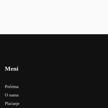
Meni
Početna
O nama
Plaćanje