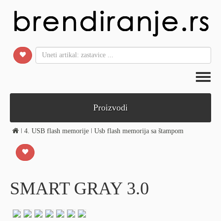
Toggl
naviga
Proizvodi
ǀ
4. USB flash memorije
ǀ
Usb flash memorija sa štampom
SMART GRAY 3.0