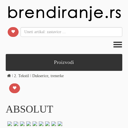
Toggl
naviga
Proizvodi
ǀ
2. Tekstil
ǀ
Dukserice, trenerke
ABSOLUT