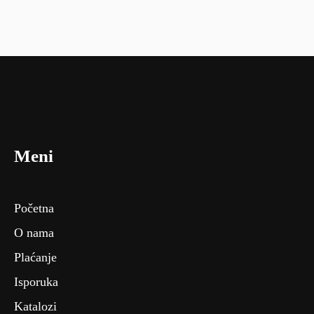
Meni
Početna
O nama
Plaćanje
Isporuka
Katalozi