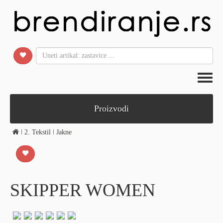
Toggl
naviga
Proizvodi
ǀ
2. Tekstil
ǀ
Jakne
SKIPPER WOMEN