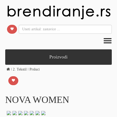
Toggl
naviga
Proizvodi
ǀ
2. Tekstil
ǀ
Prsluci
NOVA WOMEN