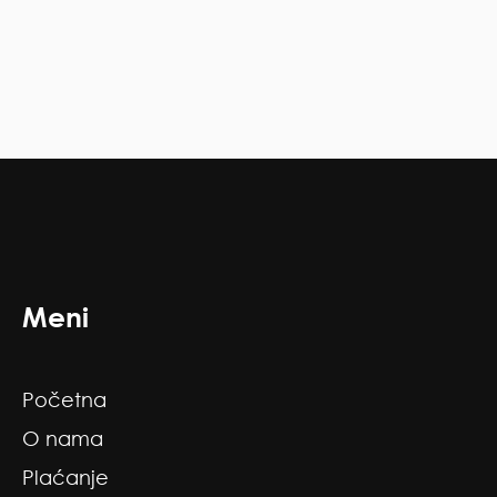
Meni
Početna
O nama
Plaćanje