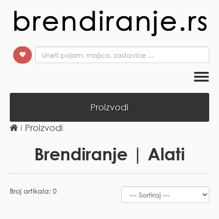
Togg
navi
Proizvodi
ǀ
Proizvodi
Brendiranje | Alati
Broj artikala: 0